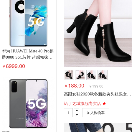
华为 HUAWEI Mate 40 Pro麒
麟9000 SoC芯片 超感知徕卡
电影影像 有线无线双超级快
6999.00
￥
充8GB+256GB秘银色5G全网
通
188.00
￥
￥
199.00
高跟女鞋2020秋冬新款尖头粗跟女靴加绒保暖棉皮鞋侧拉链短靴防水台增高大红色结婚鞋子女
诺丁之城旗舰专卖店
★
加入购物车