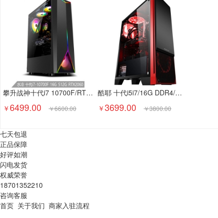
攀升战神十代i7 10700F/RTX2060/16/512G设计师水冷游戏台式电脑主机
酷耶 十代i5i7/16G DDR4/技嘉主板/吃鸡电竞游戏台式机电脑主机组装整机全套
6499.00
3699.00
￥
￥
￥
6600.00
￥
3800.00
七天包退
正品保障
好评如潮
闪电发货
权威荣誉
18701352210
咨询客服
首页
关于我们
商家入驻流程