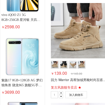
vivo iQOO Z1 5G
8GB+256GB 星河银 天玑
1000Plus旗舰芯片 144Hz竞速
2598.00
￥
屏 44W超快闪充 双模5G全网
通手机
139.00
￥
￥
145.00
回力 Warrior 高帮加绒男靴时尚百搭休闲鞋户外男鞋雪地靴 
魅族17 8GB+128GB AG 梦幻
独角兽 骁龙865 旗舰5G手机
复古风旗舰专卖店
★
30W快充 6400W后置主摄
3699.00
￥
加入购物车
90Hz屏幕 支持NFC 游戏手机