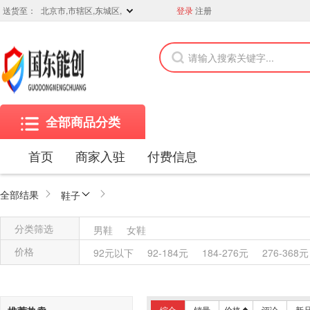
送货至：
北京市,市辖区,东城区,
登录
注册
全部商品分类
首页
商家入驻
付费信息
全部结果
鞋子
分类筛选
男鞋
女鞋
价格
92元以下
92-184元
184-276元
276-368元
综合
销量
价格
评论
新