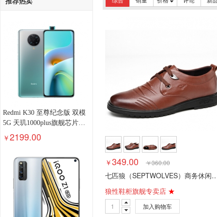
推荐热卖
Redmi K30 至尊纪念版 双模
5G 天玑1000plus旗舰芯片
120Hz高刷新率 8GB+128GB
2199.00
￥
薄荷绿 游戏手机 小米 红米
349.00
￥
￥
360.00
七匹狼（SEPTWOLVES）商务休闲鞋男士皮鞋英伦时尚系带休闲皮鞋男鞋子837
狼性鞋柜旗舰专卖店
★
加入购物车