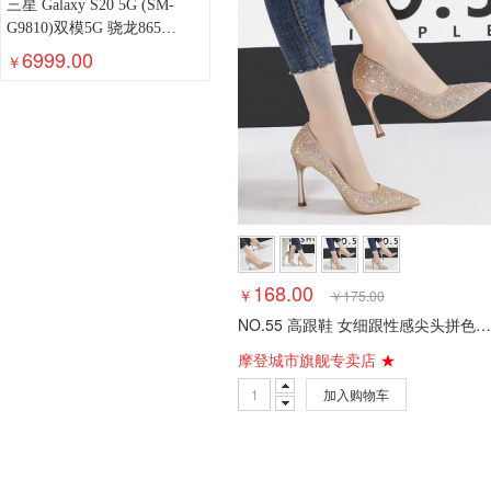
三星 Galaxy S20 5G (SM-
G9810)双模5G 骁龙865
120Hz超感屏 8K视频 游戏手
6999.00
￥
机 12GB+128GB 遐想灰
168.00
￥
￥
175.00
NO.55 高跟鞋 女细跟性感尖头拼色高跟鞋夜店OL职业工作显瘦亮片女凉鞋懒人套脚女鞋
摩登城市旗舰专卖店
★
加入购物车