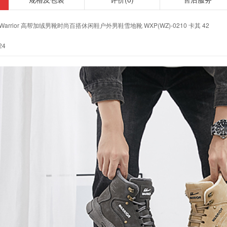
Warrior 高帮加绒男靴时尚百搭休闲鞋户外男鞋雪地靴 WXP(WZ)-0210 卡其 42
24