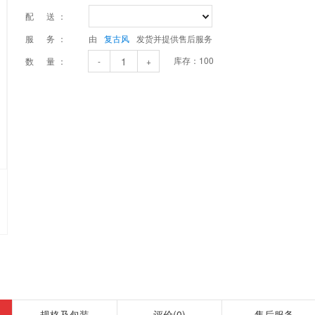
配 送：
服 务：
由
复古风
发货并提供售后服务
库存：
100
数 量：
-
+
规格及包装
评价
(0)
售后服务