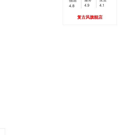
4.9
4.1
4.8
复古风旗舰店