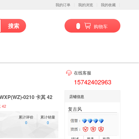
我的订单
我的浏览
我的收藏
搜索
购物车
在线客服
15742402963
(WZ)-0210 卡其 42
店铺信息
 42
复古风
累计评价
累计销量
0
0
描述
服务
发货