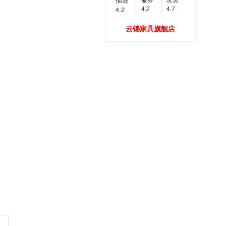
4.2
4.7
4.2
云锦家具旗舰店