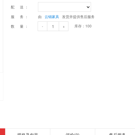
配 送：
服 务：
由
云锦家具
发货并提供售后服务
库存：
100
数 量：
-
+
规格及包装
评价
(0)
售后服务